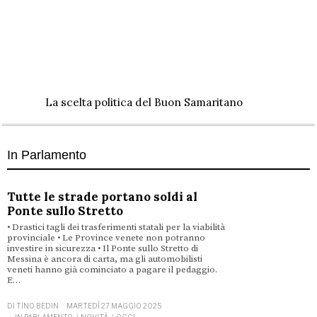
La scelta politica del Buon Samaritano
In Parlamento
Tutte le strade portano soldi al
Ponte sullo Stretto
• Drastici tagli dei trasferimenti statali per la viabilità
provinciale • Le Province venete non potranno
investire in sicurezza • Il Ponte sullo Stretto di
Messina è ancora di carta, ma gli automobilisti
veneti hanno già cominciato a pagare il pedaggio.
E…
DI
TINO BEDIN
MARTEDÌ 27 MAGGIO 2025
IN PARLAMENTO
/
NOVITÀ
/
OGGI