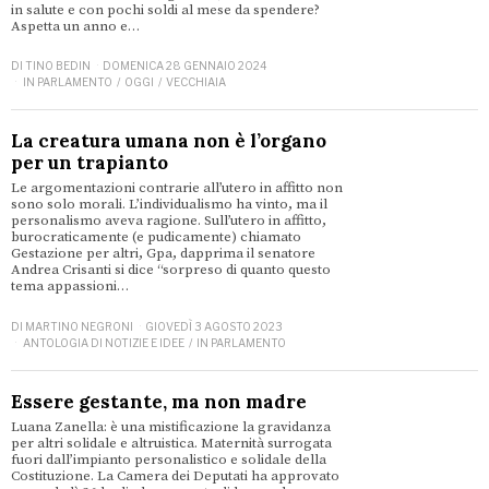
in salute e con pochi soldi al mese da spendere?
Aspetta un anno e…
DI
TINO BEDIN
DOMENICA 28 GENNAIO 2024
IN PARLAMENTO
/
OGGI
/
VECCHIAIA
La creatura umana non è l’organo
per un trapianto
Le argomentazioni contrarie all’utero in affitto non
sono solo morali. L’individualismo ha vinto, ma il
personalismo aveva ragione. Sull’utero in affitto,
burocraticamente (e pudicamente) chiamato
Gestazione per altri, Gpa, dapprima il senatore
Andrea Crisanti si dice “sorpreso di quanto questo
tema appassioni…
DI
MARTINO NEGRONI
GIOVEDÌ 3 AGOSTO 2023
ANTOLOGIA DI NOTIZIE E IDEE
/
IN PARLAMENTO
Essere gestante, ma non madre
Luana Zanella: è una mistificazione la gravidanza
per altri solidale e altruistica. Maternità surrogata
fuori dall’impianto personalistico e solidale della
Costituzione. La Camera dei Deputati ha approvato