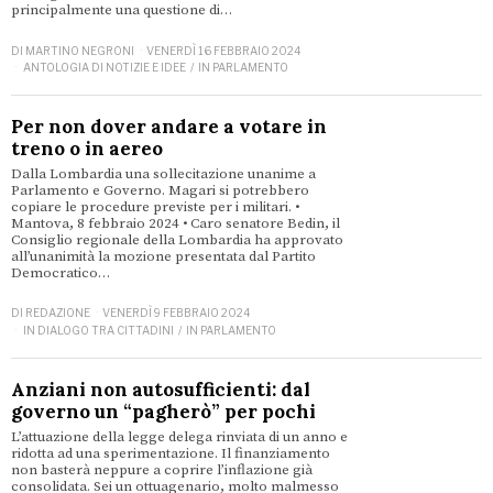
principalmente una questione di…
DI
MARTINO NEGRONI
VENERDÌ 16 FEBBRAIO 2024
ANTOLOGIA DI NOTIZIE E IDEE
/
IN PARLAMENTO
Per non dover andare a votare in
treno o in aereo
Dalla Lombardia una sollecitazione unanime a
Parlamento e Governo. Magari si potrebbero
copiare le procedure previste per i militari. •
Mantova, 8 febbraio 2024 • Caro senatore Bedin, il
Consiglio regionale della Lombardia ha approvato
all’unanimità la mozione presentata dal Partito
Democratico…
DI
REDAZIONE
VENERDÌ 9 FEBBRAIO 2024
IN DIALOGO TRA CITTADINI
/
IN PARLAMENTO
Anziani non autosufficienti: dal
governo un “pagherò” per pochi
L’attuazione della legge delega rinviata di un anno e
ridotta ad una sperimentazione. Il finanziamento
non basterà neppure a coprire l’inflazione già
consolidata. Sei un ottuagenario, molto malmesso