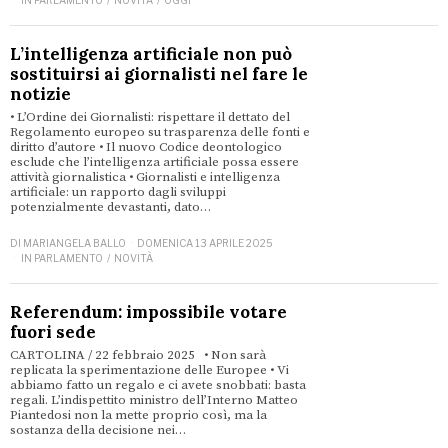
L’intelligenza artificiale non può
sostituirsi ai giornalisti nel fare le
notizie
• L’Ordine dei Giornalisti: rispettare il dettato del
Regolamento europeo su trasparenza delle fonti e
diritto d’autore • Il nuovo Codice deontologico
esclude che l’intelligenza artificiale possa essere
attività giornalistica • Giornalisti e intelligenza
artificiale: un rapporto dagli sviluppi
potenzialmente devastanti, dato…
DI
MARIANGELA BALLO
DOMENICA 13 APRILE 2025
IN PARLAMENTO
/
NOVITÀ
Referendum: impossibile votare
fuori sede
CARTOLINA / 22 febbraio 2025 • Non sarà
replicata la sperimentazione delle Europee • Vi
abbiamo fatto un regalo e ci avete snobbati: basta
regali. L’indispettito ministro dell’Interno Matteo
Piantedosi non la mette proprio così, ma la
sostanza della decisione nei…