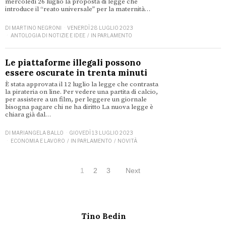
mercoledì 26 luglio la proposta di legge che
introduce il “reato universale” per la maternità…
DI
MARTINO NEGRONI
VENERDÌ 28 LUGLIO 2023
ANTOLOGIA DI NOTIZIE E IDEE
/
IN PARLAMENTO
Le piattaforme illegali possono
essere oscurate in trenta minuti
È stata approvata il 12 luglio la legge che contrasta
la pirateria on line. Per vedere una partita di calcio,
per assistere a un film, per leggere un giornale
bisogna pagare chi ne ha diritto La nuova legge è
chiara già dal…
DI
MARIANGELA BALLO
GIOVEDÌ 13 LUGLIO 2023
ECONOMIA E LAVORO
/
IN PARLAMENTO
/
NOVITÀ
1
2
3
Next
Tino Bedin