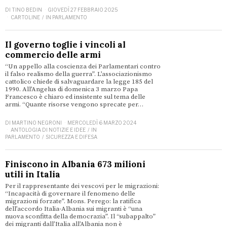
DI
TINO BEDIN
GIOVEDÌ 27 FEBBRAIO 2025
CARTOLINE
/
IN PARLAMENTO
Il governo toglie i vincoli al
commercio delle armi
“Un appello alla coscienza dei Parlamentari contro
il falso realismo della guerra”. L’associazionismo
cattolico chiede di salvaguardare la legge 185 del
1990. All’Angelus di domenica 3 marzo Papa
Francesco è chiaro ed insistente sul tema delle
armi. “Quante risorse vengono sprecate per…
DI
MARTINO NEGRONI
MERCOLEDÌ 6 MARZO 2024
ANTOLOGIA DI NOTIZIE E IDEE
/
IN
PARLAMENTO
/
SICUREZZA E DIFESA
Finiscono in Albania 673 milioni
utili in Italia
Per il rappresentante dei vescovi per le migrazioni:
“Incapacità di governare il fenomeno delle
migrazioni forzate”. Mons. Perego: la ratifica
dell’accordo Italia-Albania sui migranti è “una
nuova sconfitta della democrazia”. Il “subappalto”
dei migranti dall’Italia all’Albania non è