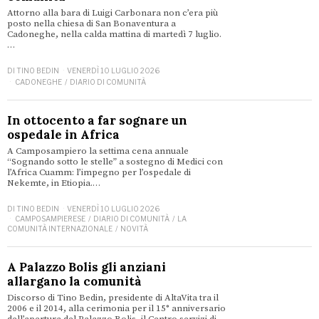
Attorno alla bara di Luigi Carbonara non c’era più
posto nella chiesa di San Bonaventura a
Cadoneghe, nella calda mattina di martedì 7 luglio.
…
DI
TINO BEDIN
VENERDÌ 10 LUGLIO 2026
CADONEGHE
/
DIARIO DI COMUNITÀ
In ottocento a far sognare un
ospedale in Africa
A Camposampiero la settima cena annuale
“Sognando sotto le stelle” a sostegno di Medici con
l’Africa Cuamm: l’impegno per l’ospedale di
Nekemte, in Etiopia.…
DI
TINO BEDIN
VENERDÌ 10 LUGLIO 2026
CAMPOSAMPIERESE
/
DIARIO DI COMUNITÀ
/
LA
COMUNITÀ INTERNAZIONALE
/
NOVITÀ
A Palazzo Bolis gli anziani
allargano la comunità
Discorso di Tino Bedin, presidente di AltaVita tra il
2006 e il 2014, alla cerimonia per il 15° anniversario
dell’apertura del Palazzo Bolis, il Centro servizi di