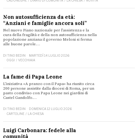
CADONEGHE
/
DIARIO DI COMUNITÀ
/
LA CHIESA
/
NOVITÀ
Non autosufficienza da età:
“Anziani e famiglie ancora soli”
Nel nuovo Piano nazionale per l’assistenza e la
cura della fragilità e della non autosufficienza nella
popolazione anziana il governo Meloni si ferma
alle buone parole.…
DI
TINO BEDIN
MARTEDÌ 14 LUGLIO 2026
OGGI
/
VECCHIAIA
La fame di Papa Leone
L’iniziativa «A pranzo con il Papa» ha riunito circa
200 persone assistite dalla diocesi di Roma, per un
pasto condiviso con Papa Leone nei giardini di
Castel Gandolfo.…
DI
TINO BEDIN
DOMENICA 12 LUGLIO 2026
CARTOLINE
/
LA CHIESA
Luigi Carbonara: fedele alla
comunità