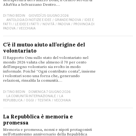
AltaVita a Selvazzano Dentro.…
DI
TINO BEDIN
GIOVEDÌ 25 GIUGNO 2026
ANTOLOGIA DI NOTIZIE E IDEE
/
GRANDE PADOVA
/
IDEE E
FATTI
/
LE IDEE E I FATTI
/
NOVITÀ
/
PADOVA
/
PROVINCIA DI
PADOVA
/
VECCHIAIA
C’è il mutuo aiuto all’origine del
volontariato
Il Rapporto Onu sullo stato del volontariato nel
mondo 2026 valuta che almeno il 70 per cento
dell’impegno volontario sia svolto in modo
informale. Poiché “Ogni contributo conta”, insieme
i volontari sono una forza che, generando
relazioni, rinsalda la comunità.…
DI
TINO BEDIN
DOMENICA 7 GIUGNO 2026
LA COMUNITÀ INTERNAZIONALE
/
LA
REPUBBLICA
/
OGGI
/
TESTATA
/
VECCHIAIA
La Repubblica è memoria e
promessa
Memoria e promessa, nonni e nipoti protagonisti
nell’ottantesimo anniversario della Repubblica