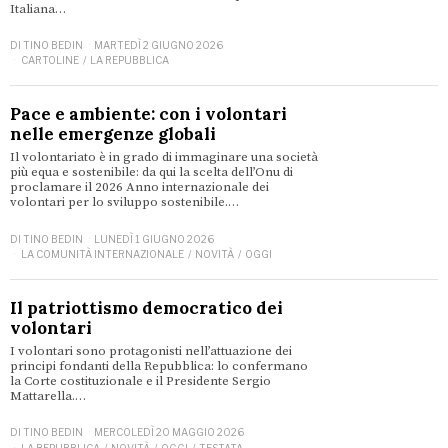
Italiana…
DI
TINO BEDIN
MARTEDÌ 2 GIUGNO 2026
CARTOLINE
/
LA REPUBBLICA
Pace e ambiente: con i volontari
nelle emergenze globali
Il volontariato è in grado di immaginare una società
più equa e sostenibile: da qui la scelta dell’Onu di
proclamare il 2026 Anno internazionale dei
volontari per lo sviluppo sostenibile.…
DI
TINO BEDIN
LUNEDÌ 1 GIUGNO 2026
LA COMUNITÀ INTERNAZIONALE
/
NOVITÀ
/
OGGI
Il patriottismo democratico dei
volontari
I volontari sono protagonisti nell’attuazione dei
principi fondanti della Repubblica: lo confermano
la Corte costituzionale e il Presidente Sergio
Mattarella.…
DI
TINO BEDIN
MERCOLEDÌ 20 MAGGIO 2026
LA REPUBBLICA
/
NOVITÀ
/
OGGI
/
TESTATA